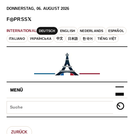
DONNERSTAG, 06. AUGUST 2026
F
◎
P
RSS
𝕏
DEUTSCH
ENGLISH
NEDERLANDS
ESPAÑOL
INTERNATIONAL
ITALIANO
УКРАЇНСЬКА
中文
日本語
한국어
TIẾNG VIỆT
MENÜ
ZURÜCK