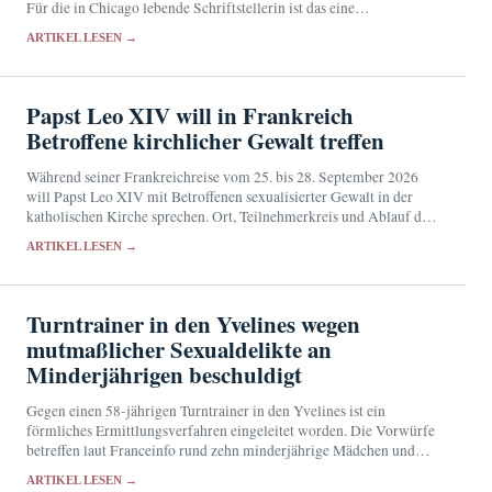
Für die in Chicago lebende Schriftstellerin ist das eine
bemerkenswerte Anerkennung ihres englischsprachigen Werks.
ARTIKEL LESEN →
Papst Leo XIV will in Frankreich
Betroffene kirchlicher Gewalt treffen
Während seiner Frankreichreise vom 25. bis 28. September 2026
will Papst Leo XIV mit Betroffenen sexualisierter Gewalt in der
katholischen Kirche sprechen. Ort, Teilnehmerkreis und Ablauf der
Begegnung sind noch nicht bekannt.
ARTIKEL LESEN →
Turntrainer in den Yvelines wegen
mutmaßlicher Sexualdelikte an
Minderjährigen beschuldigt
Gegen einen 58-jährigen Turntrainer in den Yvelines ist ein
förmliches Ermittlungsverfahren eingeleitet worden. Die Vorwürfe
betreffen laut Franceinfo rund zehn minderjährige Mädchen und
reichen von sexuellen Übergriffen bis zu Belästigung und Gewalt.
ARTIKEL LESEN →