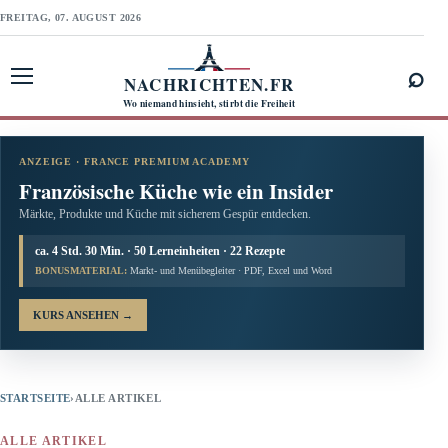
FREITAG, 07. AUGUST 2026
⌕
NACHRICHTEN.FR
Menü öffnen
Wo niemand hinsieht, stirbt die Freiheit
ANZEIGE · FRANCE PREMIUM ACADEMY
Französische Küche wie ein Insider
Märkte, Produkte und Küche mit sicherem Gespür entdecken.
ca. 4 Std. 30 Min. · 50 Lerneinheiten · 22 Rezepte
BONUSMATERIAL:
Markt- und Menübegleiter · PDF, Excel und Word
KURS ANSEHEN
→
STARTSEITE
›
ALLE ARTIKEL
ALLE ARTIKEL