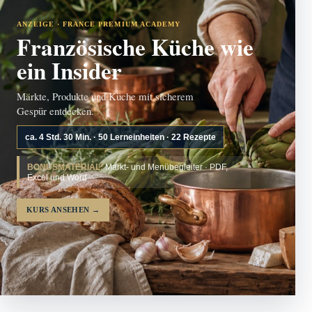
ANZEIGE · FRANCE PREMIUM ACADEMY
Französische Küche wie
ein Insider
Märkte, Produkte und Küche mit sicherem
Gespür entdecken.
ca. 4 Std. 30 Min. · 50 Lerneinheiten · 22 Rezepte
BONUSMATERIAL:
Markt- und Menübegleiter · PDF,
Excel und Word
KURS ANSEHEN
→