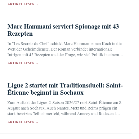
Zinsvergleich erlaubt keine pauschale Empfehlung.
ARTIKEL LESEN →
Marc Hammani serviert Spionage mit 43
Rezepten
In "Les Secrets du Chef" schickt Marc Hammani einen Koch in die
Welt der Geheimdienste. Der Roman verbindet internationale
Intrigen mit 43 Rezepten und der Frage, wie viel Politik in einem
Menü stecken kann.
ARTIKEL LESEN →
Ligue 2 startet mit Traditionsduell: Saint-
Étienne beginnt in Sochaux
Zum Auftakt der Ligue-2-Saison 2026/27 reist Saint-Étienne am 8.
August nach Sochaux. Auch Nantes, Metz und Reims prägen ein
stark besetztes Teilnehmerfeld, während Annecy und Rodez auf
frühe Überraschungen hoffen.
ARTIKEL LESEN →