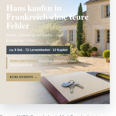
Haus kaufen in
Frankreich ohne teure
Fehler
Prüfen, verhandeln und kaufen – ohne
kostspielige Fehler.
ca. 9 Std. · 72 Lerneinheiten · 12 Kapitel
BONUSMATERIAL:
Kauf-Due-Diligence-Paket · PDF,
Excel und Word
KURS ANSEHEN
→