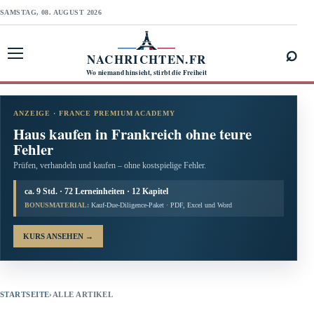
SAMSTAG, 08. AUGUST 2026
⌕
NACHRICHTEN.FR
Menü öffnen
Wo niemand hinsieht, stirbt die Freiheit
ANZEIGE · FRANCE PREMIUM ACADEMY
Haus kaufen in Frankreich ohne teure
Fehler
Prüfen, verhandeln und kaufen – ohne kostspielige Fehler.
ca. 9 Std. · 72 Lerneinheiten · 12 Kapitel
BONUSMATERIAL:
Kauf-Due-Diligence-Paket · PDF, Excel und Word
KURS ANSEHEN
→
STARTSEITE
›
ALLE ARTIKEL