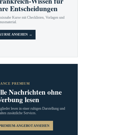
rankreich-Wissen für
hre Entscheidungen
axisnahe Kurse mit Checklisten, Vorlagen und
nusmaterial.
KURSE ANSEHEN →
RANCE PREMIUM
lle Nachrichten ohne
erbung lesen
glieder lesen in einer ruhigen Darstellung und
alten zusätzliche Services.
PREMIUM-ANGEBOT ANSEHEN