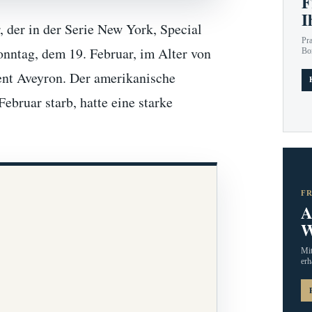
F
I
 der in der Serie New York, Special
Pr
onntag, dem 19. Februar, im Alter von
Bo
ent Aveyron. Der amerikanische
ebruar starb, hatte eine starke
F
A
W
Mit
erh