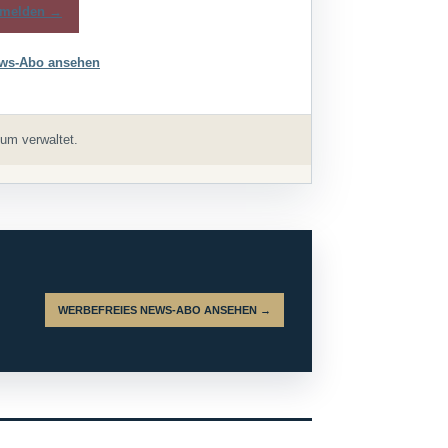
melden →
ws-Abo ansehen
um verwaltet.
WERBEFREIES NEWS-ABO ANSEHEN →