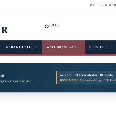
WETTER & WA
⌕
FR
SUCHE
REDAKTIONELLES
WALDBRANDKARTE
SERVICES
en
ca. 5 Std. · 50 Lerneinheiten · 10 Kapitel
BONUSMATERIAL:
Frankreich-Lupe · PDF, Exce
tagscodes besser einordnen.