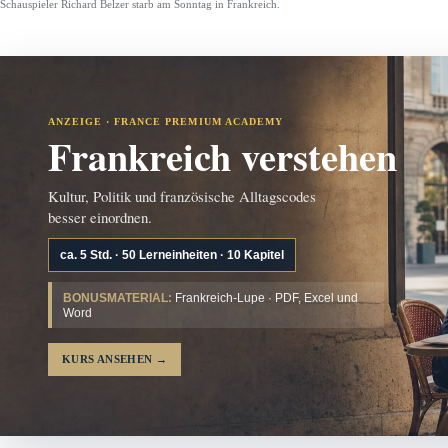
Schauspieler Richard Belzer starb am Sonntag in Frankreich.
ANZEIGE · FRANCE PREMIUM ACADEMY
Frankreich verstehen
Kultur, Politik und französische Alltagscodes
besser einordnen.
ca. 5 Std. · 50 Lerneinheiten · 10 Kapitel
BONUSMATERIAL:
Frankreich-Lupe · PDF, Excel und
Word
KURS ANSEHEN
→