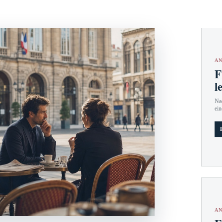
AN
F
l
Nac
ein
AN