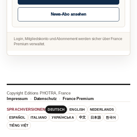
News-Abo ansehen
Login, Mitgliedskonto und Abonnement werden sicher über France
Premium verwaltet.
Copyright Editions PHOTRA, France
Impressum
·
Datenschutz
·
France Premium
DEUTSCH
ENGLISH
NEDERLANDS
SPRACHVERSIONEN
ESPAÑOL
ITALIANO
УКРАЇНСЬКА
中文
日本語
한국어
TIẾNG VIỆT