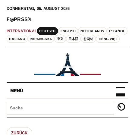
DONNERSTAG, 06. AUGUST 2026
F
◎
P
RSS
𝕏
DEUTSCH
ENGLISH
NEDERLANDS
ESPAÑOL
INTERNATIONAL
ITALIANO
УКРАЇНСЬКА
中文
日本語
한국어
TIẾNG VIỆT
MENÜ
ZURÜCK