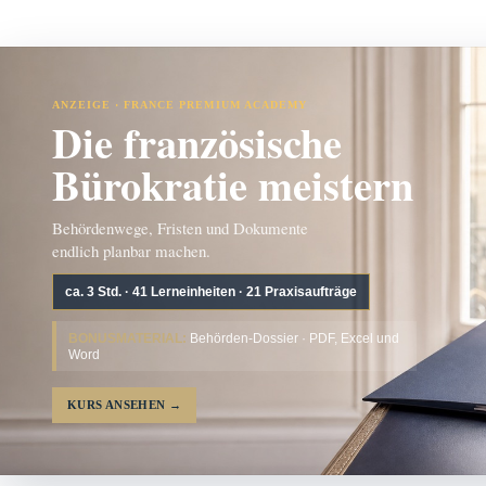
ANZEIGE · FRANCE PREMIUM ACADEMY
Die französische
Bürokratie meistern
Behördenwege, Fristen und Dokumente
endlich planbar machen.
ca. 3 Std. · 41 Lerneinheiten · 21 Praxisaufträge
BONUSMATERIAL:
Behörden-Dossier · PDF, Excel und
Word
KURS ANSEHEN
→