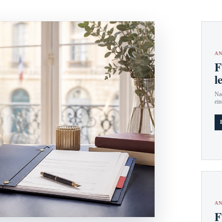
AN
F
l
Nac
ein
AN
F