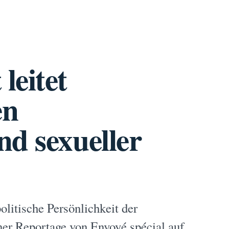
leitet
en
nd sexueller
olitische Persönlichkeit der
er Reportage von Envoyé spécial auf