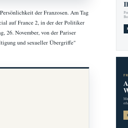
I
e Persönlichkeit der Franzosen. Am Tag
Pr
Bo
al auf France 2, in der der Politiker
ag, 26. November, von der Pariser
tigung und sexueller Übergriffe"
F
A
W
Mit
erh