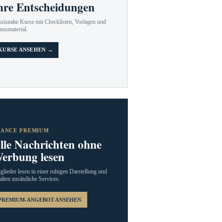
hre Entscheidungen
axisnahe Kurse mit Checklisten, Vorlagen und
nusmaterial.
KURSE ANSEHEN →
RANCE PREMIUM
lle Nachrichten ohne
erbung lesen
glieder lesen in einer ruhigen Darstellung und
alten zusätzliche Services.
PREMIUM-ANGEBOT ANSEHEN