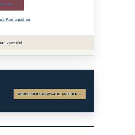
melden →
ws-Abo ansehen
um verwaltet.
WERBEFREIES NEWS-ABO ANSEHEN →