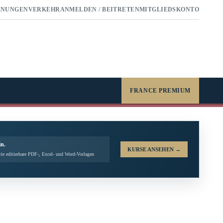
RNUNGEN
VERKEHR
ANMELDEN / BEITRETEN
MITGLIEDSKONTO
FRANCE PREMIUM
in.
KURSE ANSEHEN
→
ie editierbare PDF-, Excel- und Word-Vorlagen