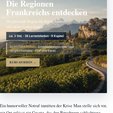
Die Regionen
Frankreichs entdecken
Die passende Region für Reise, Immobilie
oder neues Leben finden.
ca. 3 Std. · 38 Lerneinheiten · 9 Kapitel
BONUSMATERIAL:
Entscheidungsordner und
Vergleichsmatrix · PDF und Excel
KURS ANSEHEN
→
Ein humorvoller Notruf inmitten der Krise Man stelle sich vor,
ein Ort erlässt ein Gesetz, das den Bewohnern schlichtweg