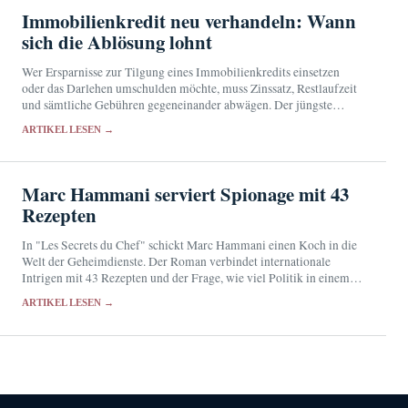
Immobilienkredit neu verhandeln: Wann
sich die Ablösung lohnt
Wer Ersparnisse zur Tilgung eines Immobilienkredits einsetzen
oder das Darlehen umschulden möchte, muss Zinssatz, Restlaufzeit
und sämtliche Gebühren gegeneinander abwägen. Der jüngste
Zinsvergleich erlaubt keine pauschale Empfehlung.
ARTIKEL LESEN →
Marc Hammani serviert Spionage mit 43
Rezepten
In "Les Secrets du Chef" schickt Marc Hammani einen Koch in die
Welt der Geheimdienste. Der Roman verbindet internationale
Intrigen mit 43 Rezepten und der Frage, wie viel Politik in einem
Menü stecken kann.
ARTIKEL LESEN →