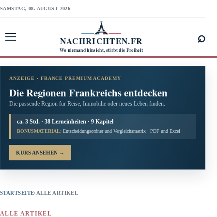
SAMSTAG, 08. AUGUST 2026
⌕
NACHRICHTEN.FR
Menü öffnen
Wo niemand hinsieht, stirbt die Freiheit
ANZEIGE · FRANCE PREMIUM ACADEMY
Die Regionen Frankreichs entdecken
Die passende Region für Reise, Immobilie oder neues Leben finden.
ca. 3 Std. · 38 Lerneinheiten · 9 Kapitel
BONUSMATERIAL:
Entscheidungsordner und Vergleichsmatrix · PDF und Excel
KURS ANSEHEN
→
STARTSEITE
›
ALLE ARTIKEL
ALLE ARTIKEL