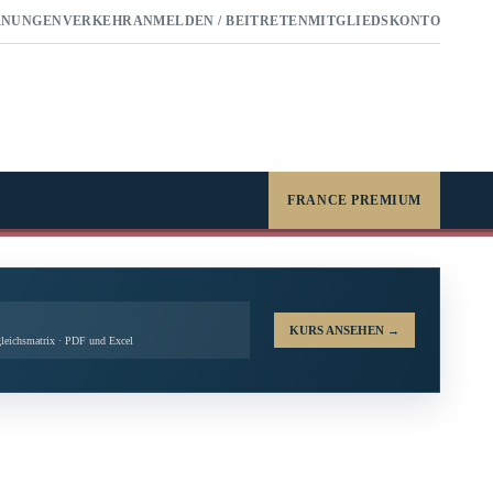
RNUNGEN
VERKEHR
ANMELDEN / BEITRETEN
MITGLIEDSKONTO
FRANCE PREMIUM
KURS ANSEHEN
→
leichsmatrix · PDF und Excel