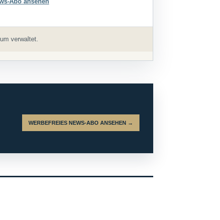
ws-Abo ansehen
um verwaltet.
WERBEFREIES NEWS-ABO ANSEHEN →