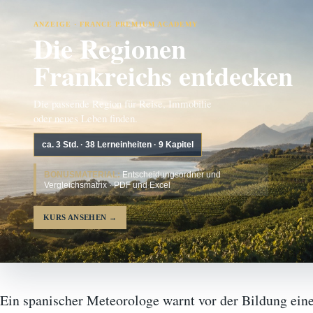
ANZEIGE · FRANCE PREMIUM ACADEMY
Die Regionen
Frankreichs entdecken
Die passende Region für Reise, Immobilie
oder neues Leben finden.
ca. 3 Std. · 38 Lerneinheiten · 9 Kapitel
BONUSMATERIAL:
Entscheidungsordner und
Vergleichsmatrix · PDF und Excel
KURS ANSEHEN
→
Ein spanischer Meteorologe warnt vor der Bildung ein