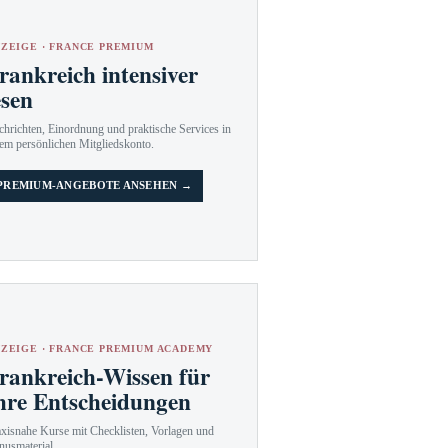
ZEIGE · FRANCE PREMIUM
rankreich intensiver
esen
hrichten, Einordnung und praktische Services in
em persönlichen Mitgliedskonto.
PREMIUM-ANGEBOTE ANSEHEN →
ZEIGE · FRANCE PREMIUM ACADEMY
rankreich-Wissen für
hre Entscheidungen
axisnahe Kurse mit Checklisten, Vorlagen und
nusmaterial.