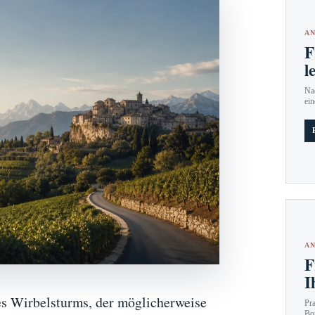
AN
F
l
Nac
ein
AN
F
I
es Wirbelsturms, der möglicherweise
Pr
Bo