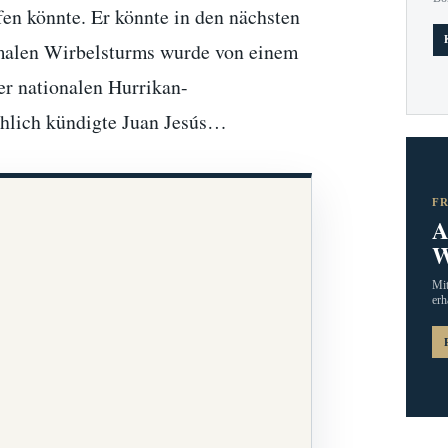
fen könnte. Er könnte in den nächsten
rmalen Wirbelsturms wurde von einem
er nationalen Hurrikan-
chlich kündigte Juan Jesús…
F
A
W
Mit
erh