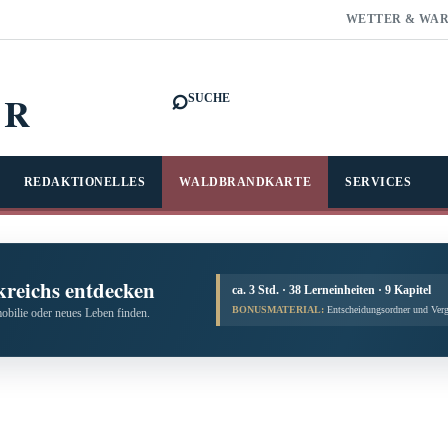
WETTER & WA
⌕
FR
SUCHE
REDAKTIONELLES
WALDBRANDKARTE
SERVICES
kreichs entdecken
ca. 3 Std. · 38 Lerneinheiten · 9 Kapitel
BONUSMATERIAL:
Entscheidungsordner und Verg
obilie oder neues Leben finden.