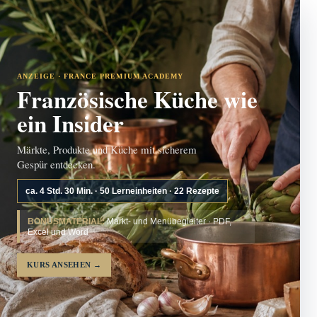
ANZEIGE · FRANCE PREMIUM ACADEMY
Französische Küche wie
ein Insider
Märkte, Produkte und Küche mit sicherem
Gespür entdecken.
ca. 4 Std. 30 Min. · 50 Lerneinheiten · 22 Rezepte
BONUSMATERIAL:
Markt- und Menübegleiter · PDF,
Excel und Word
KURS ANSEHEN
→