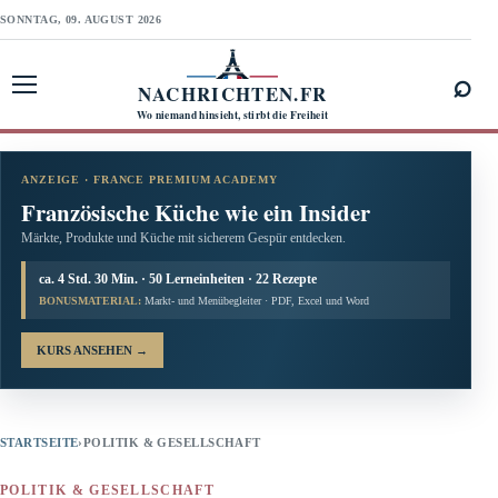
SONNTAG, 09. AUGUST 2026
⌕
NACHRICHTEN.FR
Menü öffnen
Wo niemand hinsieht, stirbt die Freiheit
ANZEIGE · FRANCE PREMIUM ACADEMY
Französische Küche wie ein Insider
Märkte, Produkte und Küche mit sicherem Gespür entdecken.
ca. 4 Std. 30 Min. · 50 Lerneinheiten · 22 Rezepte
BONUSMATERIAL:
Markt- und Menübegleiter · PDF, Excel und Word
KURS ANSEHEN
→
STARTSEITE
›
POLITIK & GESELLSCHAFT
POLITIK & GESELLSCHAFT