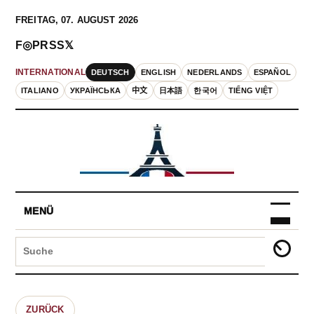
FREITAG, 07. AUGUST 2026
F
◎
P
RSS
𝕏
DEUTSCH
ENGLISH
NEDERLANDS
ESPAÑOL
INTERNATIONAL
ITALIANO
УКРАЇНСЬКА
中文
日本語
한국어
TIẾNG VIỆT
MENÜ
ZURÜCK