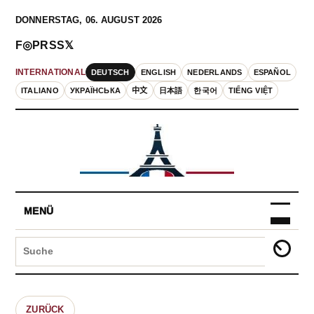
DONNERSTAG, 06. AUGUST 2026
F
◎
P
RSS
𝕏
DEUTSCH
ENGLISH
NEDERLANDS
ESPAÑOL
INTERNATIONAL
ITALIANO
УКРАЇНСЬКА
中文
日本語
한국어
TIẾNG VIỆT
MENÜ
ZURÜCK