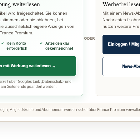
bung weiterlesen
Werbefrei lese
ikel wird freigeschaltet. Sie können
Mit einem News-Ab
stimmen oder sie ablehnen; bei
Nachrichten.fr ohn
e ausschließlich eigene Anzeigen von
nutzen weitere Pr
 France Premium.
ODER
Kein Konto
Anzeigen klar
Einloggen / Mitg
erforderlich
gekennzeichnet
s mit Werbung weiterlesen →
News-Ab
erzeit über Googles Link „Datenschutz- und
“ am Seitenende geändert werden.
ogin, Mitgliedskonto und Abonnement werden sicher über France Premium verwalte