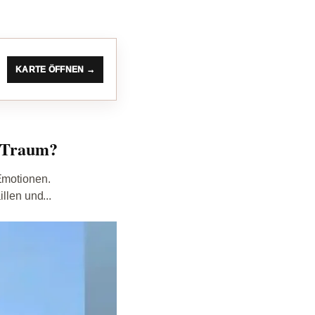
KARTE ÖFFNEN →
n Traum?
Emotionen.
llen und...