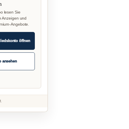
n
o lesen Sie
e Anzeigen und
emium-Angebote.
liedskonto öffnen
o ansehen
t.