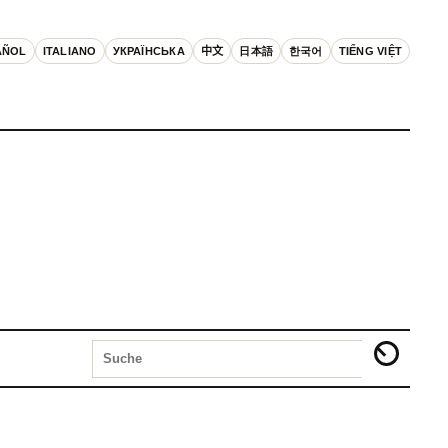
AÑOL
ITALIANO
УКРАЇНСЬКА
中文
日本語
한국어
TIẾNG VIỆT