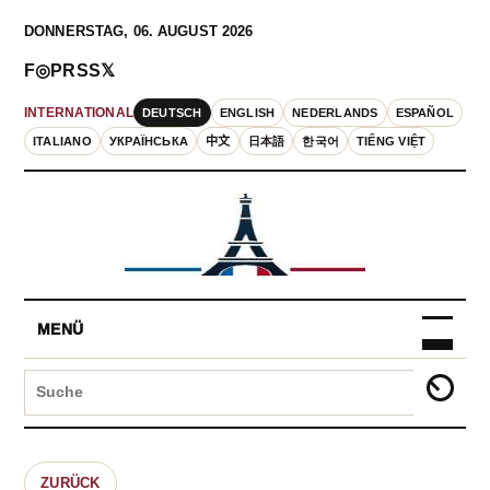
DONNERSTAG, 06. AUGUST 2026
F
◎
P
RSS
𝕏
DEUTSCH
ENGLISH
NEDERLANDS
ESPAÑOL
INTERNATIONAL
ITALIANO
УКРАЇНСЬКА
中文
日本語
한국어
TIẾNG VIỆT
MENÜ
ZURÜCK