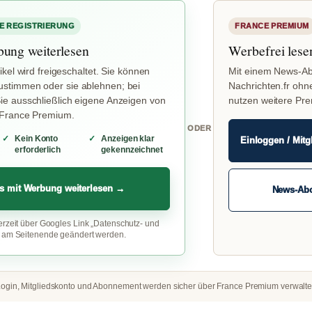
E REGISTRIERUNG
FRANCE PREMIUM
bung weiterlesen
Werbefrei lese
ikel wird freigeschaltet. Sie können
Mit einem News-Ab
stimmen oder sie ablehnen; bei
Nachrichten.fr ohn
e ausschließlich eigene Anzeigen von
nutzen weitere Pr
 France Premium.
ODER
Kein Konto
Anzeigen klar
Einloggen / Mitg
erforderlich
gekennzeichnet
s mit Werbung weiterlesen →
News-Ab
erzeit über Googles Link „Datenschutz- und
“ am Seitenende geändert werden.
ogin, Mitgliedskonto und Abonnement werden sicher über France Premium verwalte