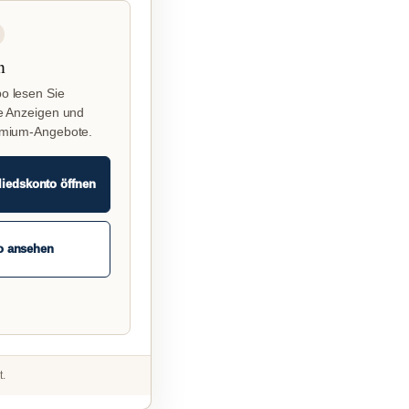
n
o lesen Sie
e Anzeigen und
emium-Angebote.
liedskonto öffnen
o ansehen
t.