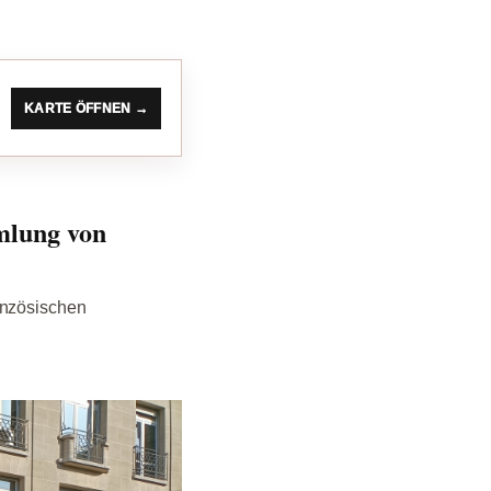
KARTE ÖFFNEN →
mlung von
anzösischen