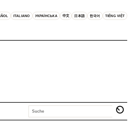
AÑOL
ITALIANO
УКРАЇНСЬКА
中文
日本語
한국어
TIẾNG VIỆT