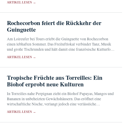
ARTIKEL LESEN →
Rochecorbon feiert die Rückkehr der
Guinguette
Am Loireufer bei Tours erlebt die Guinguette von Rochecorbon
einen lebhaften Sommer. Das Freiluftlokal verbindet Tanz, Musik
und große Tischrunden und hält damit eine französische Kulturform
gegenwärtig.
ARTIKEL LESEN →
Tropische Früchte aus Torreilles: Ein
Biohof erprobt neue Kulturen
In Torreilles nahe Perpignan zieht ein Biohof Papayas, Mangos und
Bananen in unbeheizten Gewächshäusern. Das eröffnet eine
wirtschaftliche Nische, verlangt jedoch eine verlässliche
Wasserversorgung und Schutz vor Wetterextremen.
ARTIKEL LESEN →