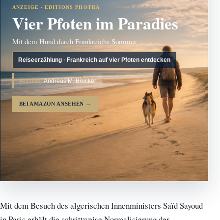
ANZEIGE · EDITIONS PHOTRA
Vier Pfoten im Paradies
Mit dem Hund durch Frankreichs Sommer.
Reiseerzählung · Frankreich auf vier Pfoten entdecken
AUTOR:
Andreas M. Brucker
BEI AMAZON ANSEHEN
→
Mit dem Besuch des algerischen Innenministers Saïd Sayoud
in Paris erhält die schrittweise Normalisierung der