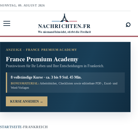
SONNTAG, 09. AUGUST 2026
⌕
NACHRICHTEN.FR
Menü öffnen
Wo niemand hinsieht, stirbt die Freiheit
ANZEIGE · FRANCE PREMIUM ACADEMY
France Premium Academy
Praxiswissen für Ihr Leben und Ihre Entscheidungen in Frankreich.
8 vollständige Kurse · ca. 3 bis 9 Std. 45 Min.
BONUSMATERIAL:
Arbeitsbücher, Checklisten sowie editierbare PDF-, Excel- und
Word-Vorlagen
KURSE ANSEHEN
→
STARTSEITE
›
FRANKREICH