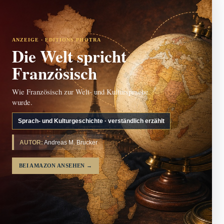
ANZEIGE · EDITIONS PHOTRA
Die Welt spricht
Französisch
Wie Französisch zur Welt- und Kultursprache
wurde.
Sprach- und Kulturgeschichte · verständlich erzählt
AUTOR:
Andreas M. Brucker
BEI AMAZON ANSEHEN
→