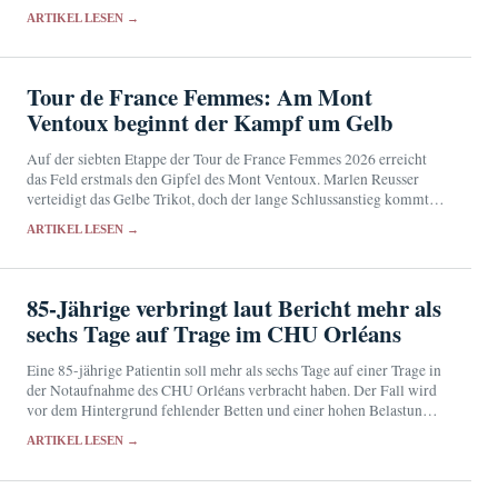
beeinträchtigen und das Wachstum von Legionellen begünstigen.
ARTIKEL LESEN →
Tour de France Femmes: Am Mont
Ventoux beginnt der Kampf um Gelb
Auf der siebten Etappe der Tour de France Femmes 2026 erreicht
das Feld erstmals den Gipfel des Mont Ventoux. Marlen Reusser
verteidigt das Gelbe Trikot, doch der lange Schlussanstieg kommt
ihrer Rivalin Demi Vollering…
ARTIKEL LESEN →
85-Jährige verbringt laut Bericht mehr als
sechs Tage auf Trage im CHU Orléans
Eine 85-jährige Patientin soll mehr als sechs Tage auf einer Trage in
der Notaufnahme des CHU Orléans verbracht haben. Der Fall wird
vor dem Hintergrund fehlender Betten und einer hohen Belastung
des Universitätsklinikums bekannt.
ARTIKEL LESEN →