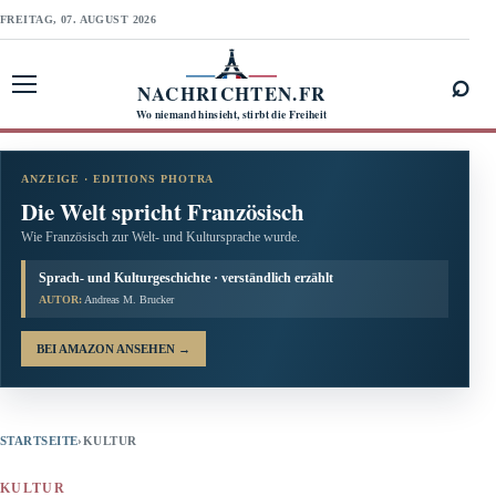
FREITAG, 07. AUGUST 2026
⌕
NACHRICHTEN.FR
Menü öffnen
Wo niemand hinsieht, stirbt die Freiheit
ANZEIGE · EDITIONS PHOTRA
Die Welt spricht Französisch
Wie Französisch zur Welt- und Kultursprache wurde.
Sprach- und Kulturgeschichte · verständlich erzählt
AUTOR:
Andreas M. Brucker
BEI AMAZON ANSEHEN
→
STARTSEITE
›
KULTUR
KULTUR