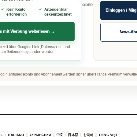
ODER
Kein Konto
Anzeigen klar
Einloggen / Mitg
erforderlich
gekennzeichnet
s mit Werbung weiterlesen →
News-Ab
erzeit über Googles Link „Datenschutz- und
“ am Seitenende geändert werden.
ogin, Mitgliedskonto und Abonnement werden sicher über France Premium verwalte
OL
ITALIANO
УКРАЇНСЬКА
中文
日本語
한국어
TIẾNG VIỆT