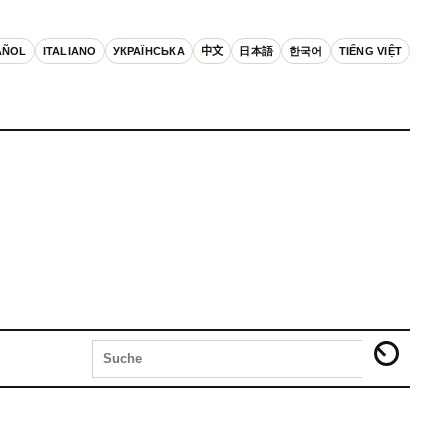
AÑOL
ITALIANO
УКРАЇНСЬКА
中文
日本語
한국어
TIẾNG VIỆT