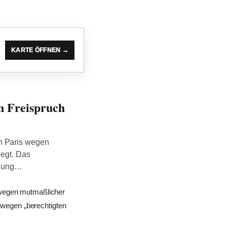
KARTE ÖFFNEN →
en Freispruch
in Paris wegen
legt. Das
eilung…
 wegen mutmaßlicher
e wegen „berechtigten