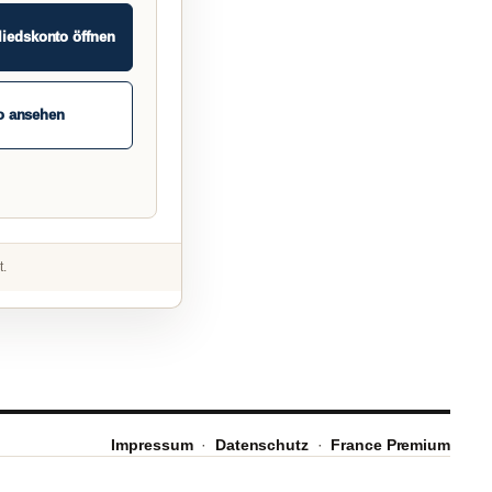
liedskonto öffnen
o ansehen
t.
Impressum
·
Datenschutz
·
France Premium