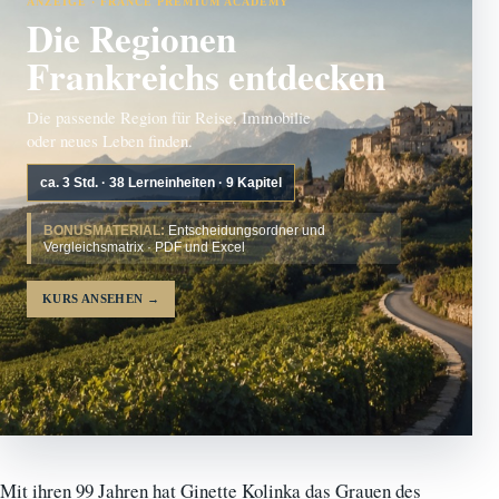
ANZEIGE · FRANCE PREMIUM ACADEMY
Die Regionen
Frankreichs entdecken
Die passende Region für Reise, Immobilie
oder neues Leben finden.
ca. 3 Std. · 38 Lerneinheiten · 9 Kapitel
BONUSMATERIAL:
Entscheidungsordner und
Vergleichsmatrix · PDF und Excel
KURS ANSEHEN
→
Mit ihren 99 Jahren hat Ginette Kolinka das Grauen des