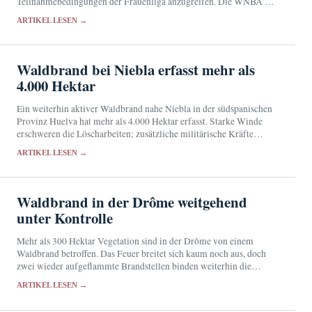
Teilnahmebedingungen der Frauenliga anzugreifen. Die WNBA hat
weder ihre Zulassung noch Details zum Auswahlverfahren bestätigt.
ARTIKEL LESEN →
Waldbrand bei Niebla erfasst mehr als
4.000 Hektar
Ein weiterhin aktiver Waldbrand nahe Niebla in der südspanischen
Provinz Huelva hat mehr als 4.000 Hektar erfasst. Starke Winde
erschweren die Löscharbeiten; zusätzliche militärische Kräfte
wurden angefordert.
ARTIKEL LESEN →
Waldbrand in der Drôme weitgehend
unter Kontrolle
Mehr als 300 Hektar Vegetation sind in der Drôme von einem
Waldbrand betroffen. Das Feuer breitet sich kaum noch aus, doch
zwei wieder aufgeflammte Brandstellen binden weiterhin die
Einsatzkräfte.
ARTIKEL LESEN →