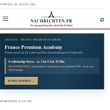
SAMSTAG, 08. AUGUST 2026
⌕
NACHRICHTEN.FR
Menü öffnen
Wo niemand hinsieht, stirbt die Freiheit
ANZEIGE · FRANCE PREMIUM ACADEMY
France Premium Academy
Praxiswissen für Ihr Leben und Ihre Entscheidungen in Frankreich.
8 vollständige Kurse · ca. 3 bis 9 Std. 45 Min.
BONUSMATERIAL:
Arbeitsbücher, Checklisten sowie editierbare PDF-, Excel- und
Word-Vorlagen
KURSE ANSEHEN
→
STARTSEITE
›
À LA UNE