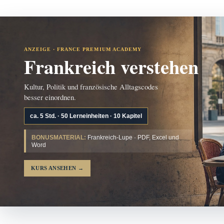
ANZEIGE · FRANCE PREMIUM ACADEMY
Frankreich verstehen
Kultur, Politik und französische Alltagscodes
besser einordnen.
ca. 5 Std. · 50 Lerneinheiten · 10 Kapitel
BONUSMATERIAL:
Frankreich-Lupe · PDF, Excel und
Word
KURS ANSEHEN
→