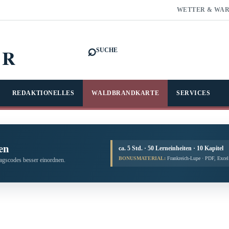
WETTER & WA
⌕
FR
SUCHE
REDAKTIONELLES
WALDBRANDKARTE
SERVICES
en
ca. 5 Std. · 50 Lerneinheiten · 10 Kapitel
BONUSMATERIAL:
Frankreich-Lupe · PDF, Exce
tagscodes besser einordnen.