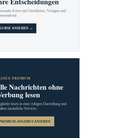
hre Entscheidungen
axisnahe Kurse mit Checklisten, Vorlagen und
nusmaterial.
KURSE ANSEHEN →
RANCE PREMIUM
lle Nachrichten ohne
erbung lesen
glieder lesen in einer ruhigen Darstellung und
alten zusätzliche Services.
PREMIUM-ANGEBOT ANSEHEN