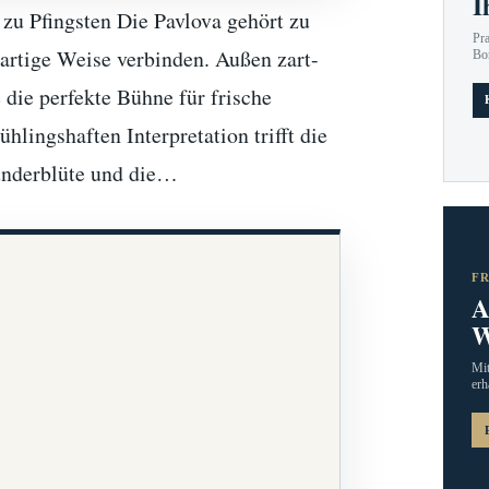
I
 zu Pfingsten Die Pavlova gehört zu
Pr
gartige Weise verbinden. Außen zart-
Bo
 die perfekte Bühne für frische
ühlingshaften Interpretation trifft die
lunderblüte und die…
F
A
W
Mit
erh