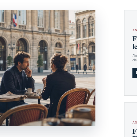
AN
F
l
Nac
ein
AN
F