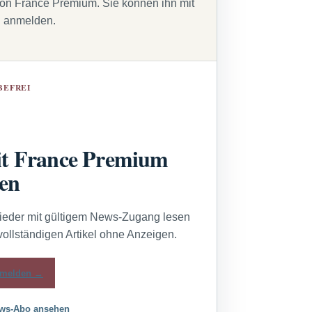
von France Premium. Sie können ihn mit
g anmelden.
BEFREI
t France Premium
sen
lieder mit gültigem News-Zugang lesen
vollständigen Artikel ohne Anzeigen.
melden →
ws-Abo ansehen