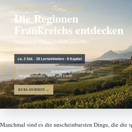
ANZEIGE · FRANCE PREMIUM ACADEMY
Die Regionen
Frankreichs entdecken
Die passende Region für Reise, Immobilie
oder neues Leben finden.
ca. 3 Std. · 38 Lerneinheiten · 9 Kapitel
BONUSMATERIAL:
Entscheidungsordner und
Vergleichsmatrix · PDF und Excel
KURS ANSEHEN
→
Manchmal sind es die unscheinbarsten Dinge, die die 