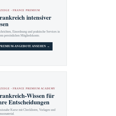
ZEIGE · FRANCE PREMIUM
rankreich intensiver
esen
hrichten, Einordnung und praktische Services in
em persönlichen Mitgliedskonto.
PREMIUM-ANGEBOTE ANSEHEN →
ZEIGE · FRANCE PREMIUM ACADEMY
rankreich-Wissen für
hre Entscheidungen
axisnahe Kurse mit Checklisten, Vorlagen und
nusmaterial.