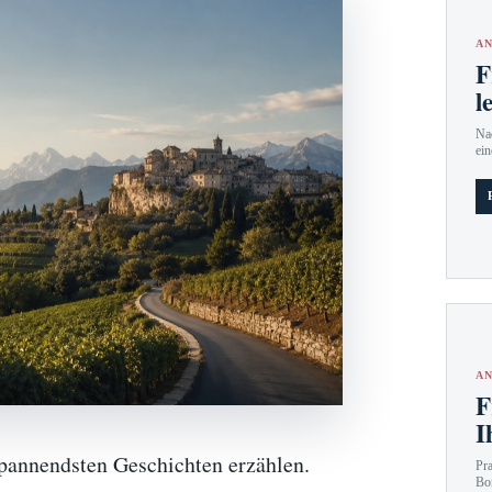
AN
F
l
Nac
ein
AN
F
I
spannendsten Geschichten erzählen.
Pr
Bo