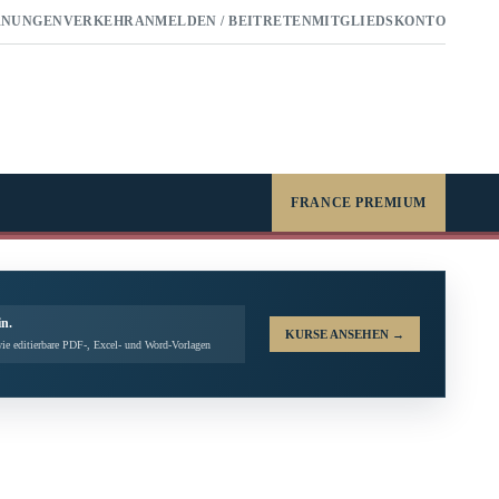
RNUNGEN
VERKEHR
ANMELDEN / BEITRETEN
MITGLIEDSKONTO
FRANCE PREMIUM
in.
KURSE ANSEHEN
→
ie editierbare PDF-, Excel- und Word-Vorlagen