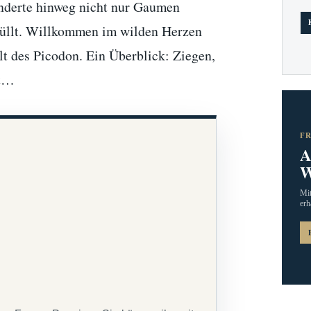
underte hinweg nicht nur Gaumen
rfüllt. Willkommen im wilden Herzen
 des Picodon. Ein Überblick: Ziegen,
rt…
F
A
W
Mit
erh