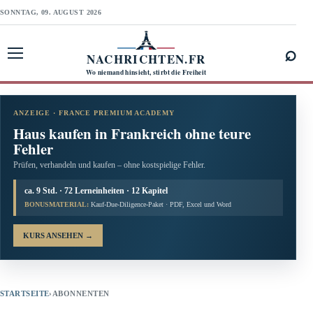
SONNTAG, 09. AUGUST 2026
⌕
NACHRICHTEN.FR
Menü öffnen
Wo niemand hinsieht, stirbt die Freiheit
ANZEIGE · FRANCE PREMIUM ACADEMY
Haus kaufen in Frankreich ohne teure
Fehler
Prüfen, verhandeln und kaufen – ohne kostspielige Fehler.
ca. 9 Std. · 72 Lerneinheiten · 12 Kapitel
BONUSMATERIAL:
Kauf-Due-Diligence-Paket · PDF, Excel und Word
KURS ANSEHEN
→
STARTSEITE
›
ABONNENTEN