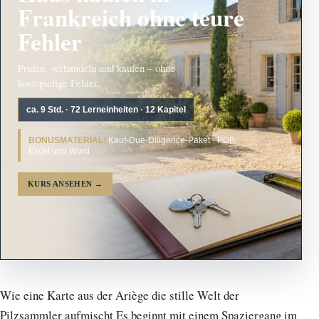
Frankreich ohne teure
Fehler
Prüfen, verhandeln und kaufen – ohne
kostspielige Fehler.
ca. 9 Std. · 72 Lerneinheiten · 12 Kapitel
BONUSMATERIAL:
Kauf-Due-Diligence-Paket · PDF,
Excel und Word
KURS ANSEHEN
→
Wie eine Karte aus der Ariège die stille Welt der
Pilzsammler aufmischt Es beginnt mit einem Spaziergang im