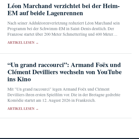
Léon Marchand verzichtet bei der Heim-
EM auf beide Lagenrennen
Nach seiner Adduktorenverletzung reduziert Léon Marchand sein
Programm bei der Schwimm-EM in Saint-Denis deutlich. Der
Franzose startet über 200 Meter Schmetterling und 400 Meter
Freistil, ein Einsatz in der Staffel ist ebenfalls vorgesehen.
ARTIKEL LESEN →
“Un grand raccourci”: Armand Foëx und
Clément Devilliers wechseln von YouTube
ins Kino
Mit "Un grand raccourci" legen Armand Foëx und Clément
Devilliers ihren ersten Spielfilm vor. Die in der Bretagne gedrehte
Komödie startet am 12. August 2026 in Frankreich.
ARTIKEL LESEN →