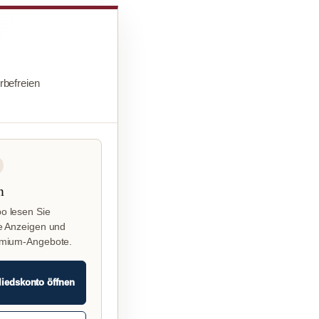
befreien
n
o lesen Sie
e Anzeigen und
emium-Angebote.
liedskonto öffnen