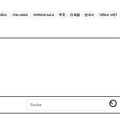
AÑOL
ITALIANO
УКРАЇНСЬКА
中文
日本語
한국어
TIẾNG VIỆT