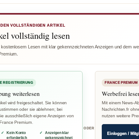
 DEN VOLLSTÄNDIGEN ARTIKEL
el vollständig lesen
 kostenlosem Lesen mit klar gekennzeichneten Anzeigen und dem wer
Premium.
E REGISTRIERUNG
FRANCE PREMIUM
bung weiterlesen
Werbefrei lese
ikel wird freigeschaltet. Sie können
Mit einem News-Ab
stimmen oder sie ablehnen; bei
Nachrichten.fr ohn
e ausschließlich eigene Anzeigen von
nutzen weitere Pr
 France Premium.
ODER
Kein Konto
Anzeigen klar
Einloggen / Mitg
erforderlich
gekennzeichnet