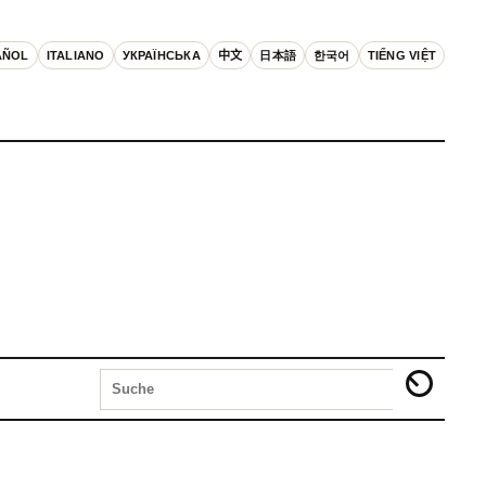
AÑOL
ITALIANO
УКРАЇНСЬКА
中文
日本語
한국어
TIẾNG VIỆT