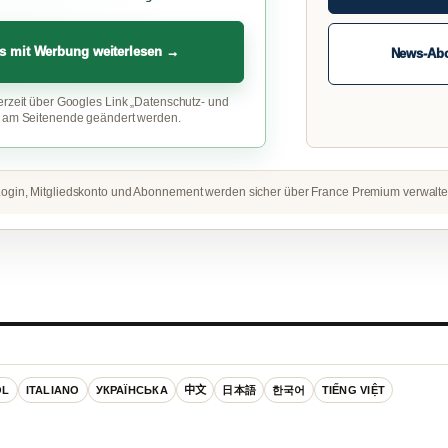
s mit Werbung weiterlesen →
News-Ab
erzeit über Googles Link „Datenschutz- und
“ am Seitenende geändert werden.
ogin, Mitgliedskonto und Abonnement werden sicher über France Premium verwalte
OL
ITALIANO
УКРАЇНСЬКА
中文
日本語
한국어
TIẾNG VIỆT