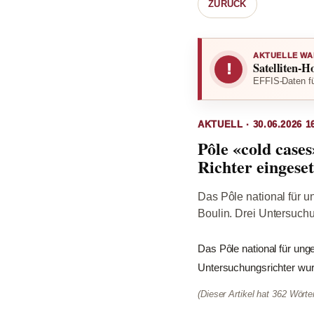
ZURÜCK
AKTUELLE WA
Satelliten-H
!
EFFIS-Daten fü
AKTUELL · 30.06.2026 1
Pôle «cold case
Richter eingeset
Das Pôle national für u
Boulin. Drei Untersuchu
Das Pôle national für ung
Untersuchungsrichter wurd
(Dieser Artikel hat 362 Wört