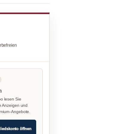
befreien
n
o lesen Sie
e Anzeigen und
emium-Angebote.
liedskonto öffnen