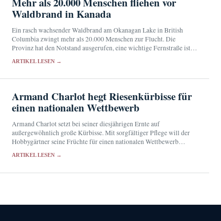
Mehr als 20.000 Menschen fliehen vor
Waldbrand in Kanada
Ein rasch wachsender Waldbrand am Okanagan Lake in British
Columbia zwingt mehr als 20.000 Menschen zur Flucht. Die
Provinz hat den Notstand ausgerufen, eine wichtige Fernstraße ist
gesperrt.
ARTIKEL LESEN →
Armand Charlot hegt Riesenkürbisse für
einen nationalen Wettbewerb
Armand Charlot setzt bei seiner diesjährigen Ernte auf
außergewöhnlich große Kürbisse. Mit sorgfältiger Pflege will der
Hobbygärtner seine Früchte für einen nationalen Wettbewerb
qualifizieren.
ARTIKEL LESEN →