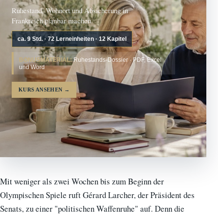
Ruhestand, Wohnort und Absicherung in
Frankreich planbar machen.
ca. 9 Std. · 72 Lerneinheiten · 12 Kapitel
BONUSMATERIAL:
Ruhestands-Dossier · PDF, Excel
und Word
KURS ANSEHEN
→
Mit weniger als zwei Wochen bis zum Beginn der
Olympischen Spiele ruft Gérard Larcher, der Präsident des
Senats, zu einer "politischen Waffenruhe" auf. Denn die