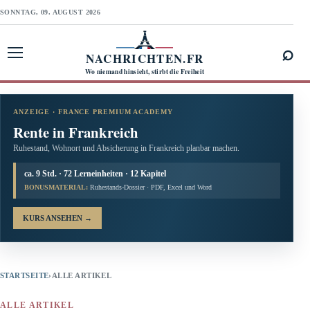
SONNTAG, 09. AUGUST 2026
⌕
NACHRICHTEN.FR
Menü öffnen
Wo niemand hinsieht, stirbt die Freiheit
ANZEIGE · FRANCE PREMIUM ACADEMY
Rente in Frankreich
Ruhestand, Wohnort und Absicherung in Frankreich planbar machen.
ca. 9 Std. · 72 Lerneinheiten · 12 Kapitel
BONUSMATERIAL:
Ruhestands-Dossier · PDF, Excel und Word
KURS ANSEHEN
→
STARTSEITE
›
ALLE ARTIKEL
ALLE ARTIKEL