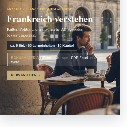
ANZEIGE · FRANCE PREMIUM ACADEMY
Frankreich verstehen
Kultur, Politik und französische Alltagscodes
besser einordnen.
ca. 5 Std. · 50 Lerneinheiten · 10 Kapitel
BONUSMATERIAL:
Frankreich-Lupe · PDF, Excel und
Word
KURS ANSEHEN
→