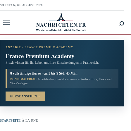
SONNTAG, 09. AUGUST 2026
⌕
NACHRICHTEN.FR
Menü öffnen
Wo niemand hinsieht, stirbt die Freiheit
ANZEIGE · FRANCE PREMIUM ACADEMY
France Premium Academy
Praxiswissen für Ihr Leben und Ihre Entscheidungen in Frankreich.
8 vollständige Kurse · ca. 3 bis 9 Std. 45 Min.
BONUSMATERIAL:
Arbeitsbücher, Checklisten sowie editierbare PDF-, Excel- und
Word-Vorlagen
KURSE ANSEHEN
→
STARTSEITE
›
À LA UNE