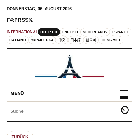
DONNERSTAG, 06. AUGUST 2026
F
◎
P
RSS
𝕏
DEUTSCH
ENGLISH
NEDERLANDS
ESPAÑOL
INTERNATIONAL
ITALIANO
УКРАЇНСЬКА
中文
日本語
한국어
TIẾNG VIỆT
MENÜ
ZURÜCK