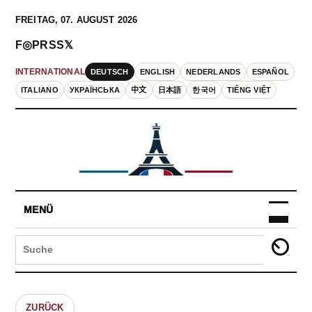
FREITAG, 07. AUGUST 2026
F
◎
P
RSS
𝕏
DEUTSCH
ENGLISH
NEDERLANDS
ESPAÑOL
INTERNATIONAL
ITALIANO
УКРАЇНСЬКА
中文
日本語
한국어
TIẾNG VIỆT
MENÜ
ZURÜCK