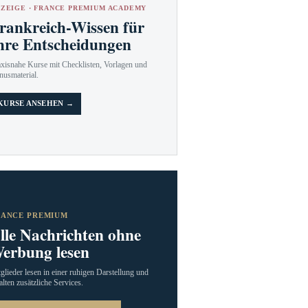
ZEIGE · FRANCE PREMIUM ACADEMY
rankreich-Wissen für
hre Entscheidungen
axisnahe Kurse mit Checklisten, Vorlagen und
nusmaterial.
KURSE ANSEHEN →
RANCE PREMIUM
lle Nachrichten ohne
erbung lesen
glieder lesen in einer ruhigen Darstellung und
alten zusätzliche Services.