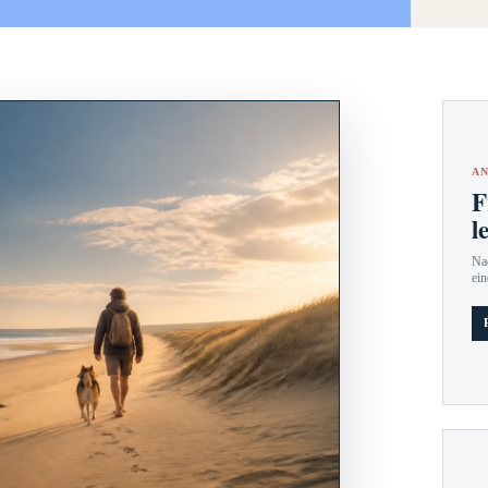
AN
F
l
Nac
ein