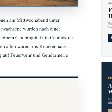
AN
F
I
sonen am Mittwochabend unter
Pr
Erwachsene wurden nach einer
Bo
f einem Campingplatz in Caudiès-de-
betroffen waren, ins Krankenhaus
ung auf Feuerwehr und Gendarmerie
F
A
W
Mit
erh