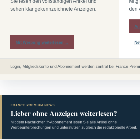
Sie lesen den vollständigen Artikel und
Mitg
sehen klar gekennzeichnete Anzeigen.
den 
An
Mit Werbung weiterlesen →
Ne
Login, Mitgliedskonto und Abonnement werden zentral bei France Premi
FRANCE PREMIUM NEWS
Lieber ohne Anzeigen weiterlesen?
Mit dem Nachrichten.fr-Abonnement lesen Sie alle Artikel ohne
Werbeunterbrechungen und unterstützen zugleich die redaktionelle Arbeit.