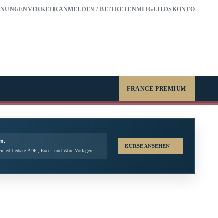
RNUNGEN
VERKEHR
ANMELDEN / BEITRETEN
MITGLIEDSKONTO
FRANCE PREMIUM
in.
KURSE ANSEHEN
→
ie editierbare PDF-, Excel- und Word-Vorlagen