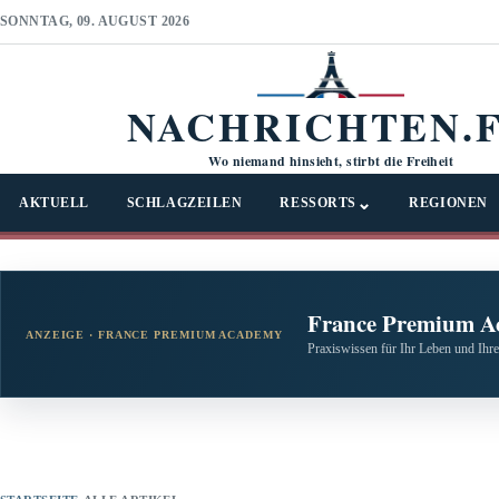
SONNTAG, 09. AUGUST 2026
NACHRICHTEN.
Wo niemand hinsieht, stirbt die Freiheit
⌄
AKTUELL
SCHLAGZEILEN
RESSORTS
REGIONEN
France Premium A
ANZEIGE · FRANCE PREMIUM ACADEMY
Praxiswissen für Ihr Leben und Ihre