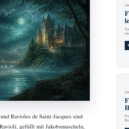
AN
F
l
Nac
ein
AN
F
I
, und Ravioles de Saint-Jacques sind
Pr
Bo
Ravioli, gefüllt mit Jakobsmuscheln,