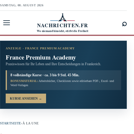
SAMSTAG, 08. AUGUST 2026
⌕
NACHRICHTEN.FR
Menü öffnen
Wo niemand hinsieht, stirbt die Freiheit
ANZEIGE · FRANCE PREMIUM ACADEMY
France Premium Academy
Praxiswissen für Ihr Leben und Ihre Entscheidungen in Frankreich.
8 vollständige Kurse · ca. 3 bis 9 Std. 45 Min.
BONUSMATERIAL:
Arbeitsbücher, Checklisten sowie editierbare PDF-, Excel- und
Word-Vorlagen
KURSE ANSEHEN
→
STARTSEITE
›
À LA UNE