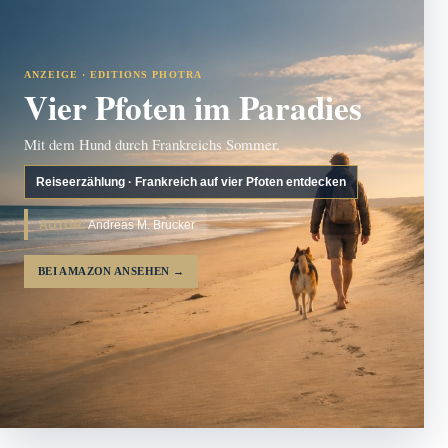
ANZEIGE · EDITIONS PHOTRA
Vier Pfoten im Paradies
Mit dem Hund durch Frankreichs Sommer.
Reiseerzählung · Frankreich auf vier Pfoten entdecken
AUTOR:
Andreas M. Brucker
BEI AMAZON ANSEHEN
→