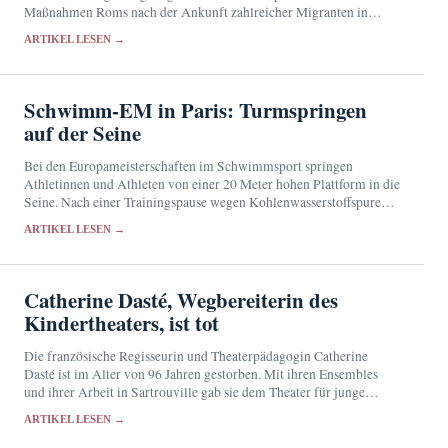
Maßnahmen Roms nach der Ankunft zahlreicher Migranten in
Ceuta.
ARTIKEL LESEN →
Schwimm-EM in Paris: Turmspringen
auf der Seine
Bei den Europameisterschaften im Schwimmsport springen
Athletinnen und Athleten von einer 20 Meter hohen Plattform in die
Seine. Nach einer Trainingspause wegen Kohlenwasserstoffspuren
konnte der Wettbewerb nahe dem Eiffelturm fortgesetzt werden.
ARTIKEL LESEN →
Catherine Dasté, Wegbereiterin des
Kindertheaters, ist tot
Die französische Regisseurin und Theaterpädagogin Catherine
Dasté ist im Alter von 96 Jahren gestorben. Mit ihren Ensembles
und ihrer Arbeit in Sartrouville gab sie dem Theater für junge
Zuschauer eine künstlerische Eigenständigkeit.
ARTIKEL LESEN →