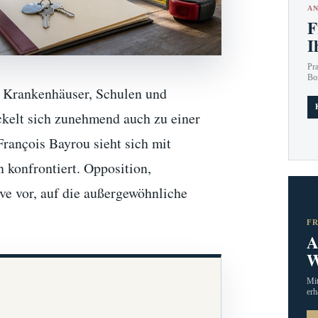
AN
F
I
Pr
Bo
hs Krankenhäuser, Schulen und
ckelt sich zunehmend auch zu einer
François Bayrou sieht sich mit
 konfrontiert. Opposition,
e vor, auf die außergewöhnliche
F
A
W
Mit
erh