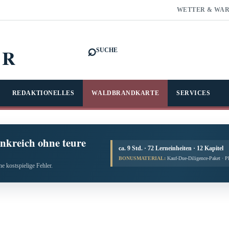
WETTER & WA
⌕
FR
SUCHE
REDAKTIONELLES
WALDBRANDKARTE
SERVICES
nkreich ohne teure
ca. 9 Std. · 72 Lerneinheiten · 12 Kapitel
BONUSMATERIAL:
Kauf-Due-Diligence-Paket · 
e kostspielige Fehler.