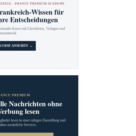
ZEIGE · FRANCE PREMIUM ACADEMY
rankreich-Wissen für
hre Entscheidungen
axisnahe Kurse mit Checklisten, Vorlagen und
nusmaterial.
KURSE ANSEHEN →
RANCE PREMIUM
lle Nachrichten ohne
erbung lesen
glieder lesen in einer ruhigen Darstellung und
alten zusätzliche Services.