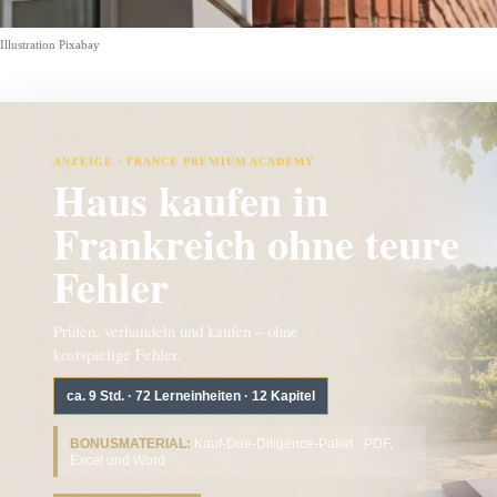
Illustration Pixabay
ANZEIGE · FRANCE PREMIUM ACADEMY
Haus kaufen in
Frankreich ohne teure
Fehler
Prüfen, verhandeln und kaufen – ohne
kostspielige Fehler.
ca. 9 Std. · 72 Lerneinheiten · 12 Kapitel
BONUSMATERIAL:
Kauf-Due-Diligence-Paket · PDF,
Excel und Word