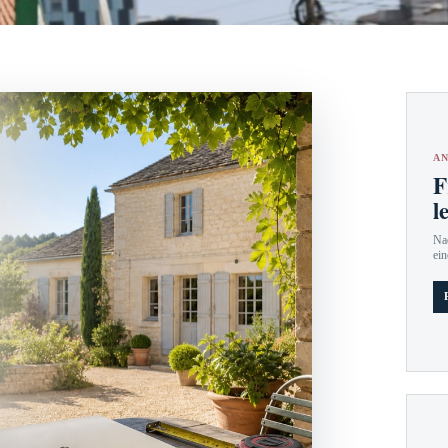
AN
F
l
Nac
ein