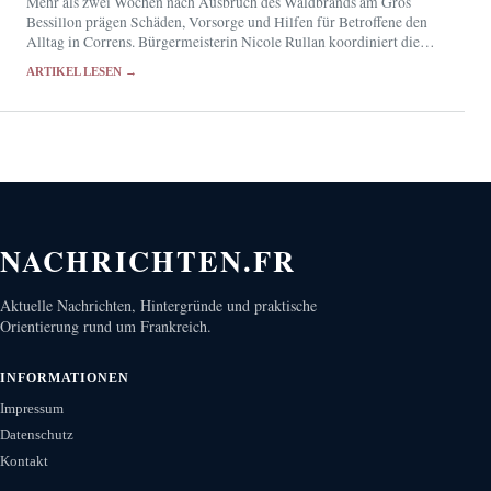
Mehr als zwei Wochen nach Ausbruch des Waldbrands am Gros
Bessillon prägen Schäden, Vorsorge und Hilfen für Betroffene den
Alltag in Correns. Bürgermeisterin Nicole Rullan koordiniert die
kommunale Unterstützung.
ARTIKEL LESEN →
NACHRICHTEN.FR
Aktuelle Nachrichten, Hintergründe und praktische
Orientierung rund um Frankreich.
INFORMATIONEN
Impressum
Datenschutz
Kontakt