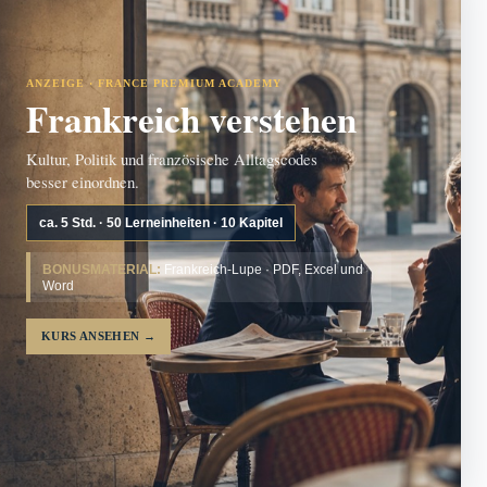
ANZEIGE · FRANCE PREMIUM ACADEMY
Frankreich verstehen
Kultur, Politik und französische Alltagscodes
besser einordnen.
ca. 5 Std. · 50 Lerneinheiten · 10 Kapitel
BONUSMATERIAL:
Frankreich-Lupe · PDF, Excel und
Word
KURS ANSEHEN
→