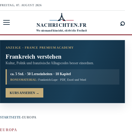
FREITAG, 07. AUGUST 2026
⌕
NACHRICHTEN.FR
Menü öffnen
Wo niemand hinsieht, stirbt die Freiheit
ANZEIGE · FRANCE PREMIUM ACADEMY
Frankreich verstehen
Kultur, Politik und französische Alltagscodes besser einordnen.
ca. 5 Std. · 50 Lerneinheiten · 10 Kapitel
BONUSMATERIAL:
Frankreich-Lupe · PDF, Excel und Word
KURS ANSEHEN
→
STARTSEITE
›
EUROPA
EUROPA