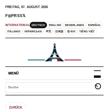
FREITAG, 07. AUGUST 2026
F
◎
P
RSS
𝕏
DEUTSCH
ENGLISH
NEDERLANDS
ESPAÑOL
INTERNATIONAL
ITALIANO
УКРАЇНСЬКА
中文
日本語
한국어
TIẾNG VIỆT
MENÜ
ZURÜCK