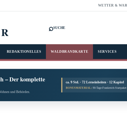
WETTER & WA
⌕
FR
SUCHE
REDAKTIONELLES
WALDBRANDKARTE
SERVICES
h – Der komplette
ca. 9 Std. · 72 Lerneinheiten · 12 Kapitel
BONUSMATERIAL:
90-Tage-Frankreich-Startpake
, Wohnen und Behörden.