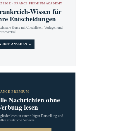
ZEIGE · FRANCE PREMIUM ACADEMY
rankreich-Wissen für
hre Entscheidungen
axisnahe Kurse mit Checklisten, Vorlagen und
nusmaterial.
KURSE ANSEHEN →
RANCE PREMIUM
lle Nachrichten ohne
erbung lesen
glieder lesen in einer ruhigen Darstellung und
alten zusätzliche Services.