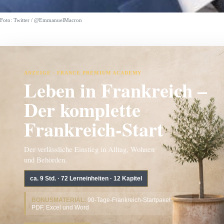
Foto: Twitter / @EmmanuelMacron
ANZEIGE · FRANCE PREMIUM ACADEMY
Leben in Frankreich –
Der komplette
Frankreich-Start
Der verlässliche Einstieg in Alltag, Wohnen
und Behörden.
ca. 9 Std. · 72 Lerneinheiten · 12 Kapitel
BONUSMATERIAL:
90-Tage-Frankreich-Startpaket ·
PDF, Excel und Word