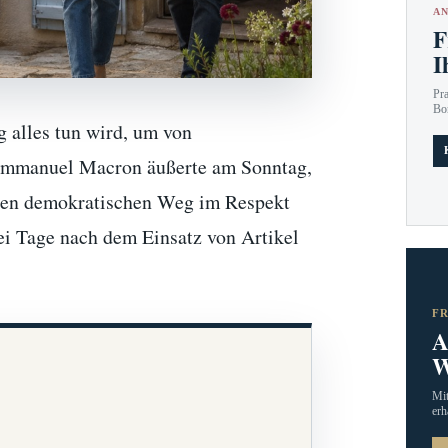
AN
F
I
Pr
Bo
g alles tun wird, um von
 Emmanuel Macron äußerte am Sonntag,
hren demokratischen Weg im Respekt
rei Tage nach dem Einsatz von Artikel
F
A
W
Mit
erh