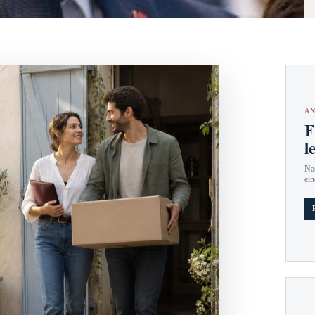
AN
F
l
Nac
ein