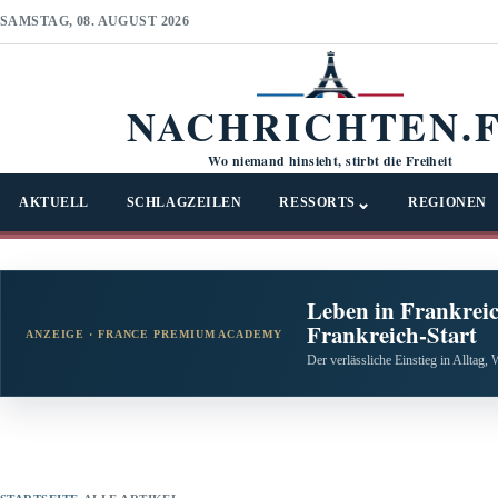
SAMSTAG, 08. AUGUST 2026
NACHRICHTEN.
Wo niemand hinsieht, stirbt die Freiheit
⌄
AKTUELL
SCHLAGZEILEN
RESSORTS
REGIONEN
Leben in Frankreic
Frankreich-Start
ANZEIGE · FRANCE PREMIUM ACADEMY
Der verlässliche Einstieg in Alltag