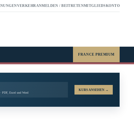
RNUNGEN
VERKEHR
ANMELDEN / BEITRETEN
MITGLIEDSKONTO
FRANCE PREMIUM
KURS ANSEHEN
→
t · PDF, Excel und Word