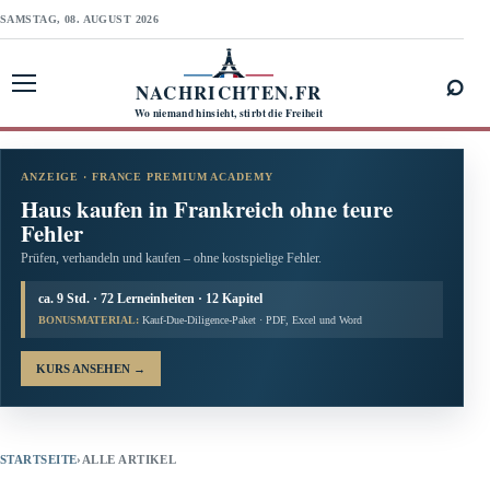
SAMSTAG, 08. AUGUST 2026
⌕
NACHRICHTEN.FR
Menü öffnen
Wo niemand hinsieht, stirbt die Freiheit
ANZEIGE · FRANCE PREMIUM ACADEMY
Haus kaufen in Frankreich ohne teure
Fehler
Prüfen, verhandeln und kaufen – ohne kostspielige Fehler.
ca. 9 Std. · 72 Lerneinheiten · 12 Kapitel
BONUSMATERIAL:
Kauf-Due-Diligence-Paket · PDF, Excel und Word
KURS ANSEHEN
→
STARTSEITE
›
ALLE ARTIKEL