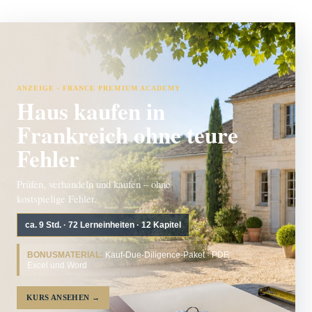
ANZEIGE · FRANCE PREMIUM ACADEMY
Haus kaufen in
Frankreich ohne teure
Fehler
Prüfen, verhandeln und kaufen – ohne
kostspielige Fehler.
ca. 9 Std. · 72 Lerneinheiten · 12 Kapitel
BONUSMATERIAL:
Kauf-Due-Diligence-Paket · PDF,
Excel und Word
KURS ANSEHEN
→