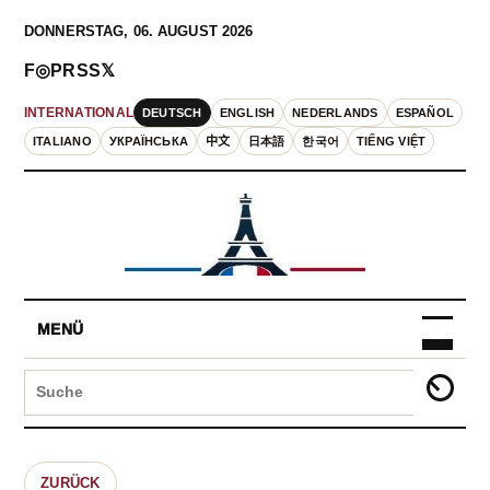
DONNERSTAG, 06. AUGUST 2026
F
◎
P
RSS
𝕏
DEUTSCH
ENGLISH
NEDERLANDS
ESPAÑOL
INTERNATIONAL
ITALIANO
УКРАЇНСЬКА
中文
日本語
한국어
TIẾNG VIỆT
MENÜ
ZURÜCK