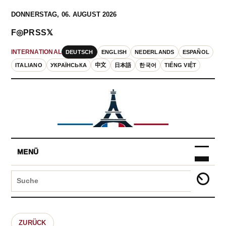
DONNERSTAG, 06. AUGUST 2026
F
◎
P
RSS
𝕏
DEUTSCH
ENGLISH
NEDERLANDS
ESPAÑOL
INTERNATIONAL
ITALIANO
УКРАЇНСЬКА
中文
日本語
한국어
TIẾNG VIỆT
MENÜ
ZURÜCK