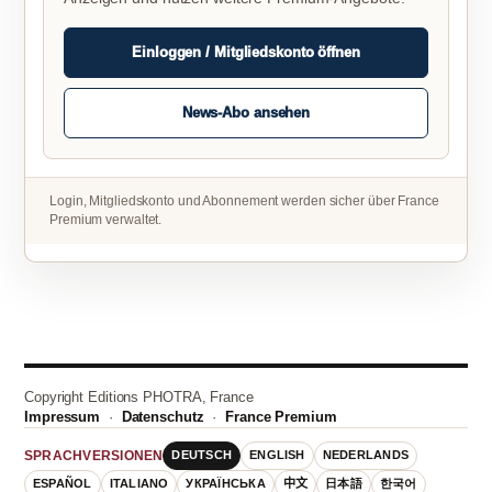
Einloggen / Mitgliedskonto öffnen
News-Abo ansehen
Login, Mitgliedskonto und Abonnement werden sicher über France
Premium verwaltet.
Copyright Editions PHOTRA, France
Impressum
·
Datenschutz
·
France Premium
DEUTSCH
ENGLISH
NEDERLANDS
SPRACHVERSIONEN
ESPAÑOL
ITALIANO
УКРАЇНСЬКА
中文
日本語
한국어