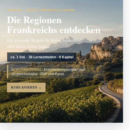
ANZEIGE · FRANCE PREMIUM ACADEMY
Die Regionen
Frankreichs entdecken
Die passende Region für Reise, Immobilie
oder neues Leben finden.
ca. 3 Std. · 38 Lerneinheiten · 9 Kapitel
BONUSMATERIAL:
Entscheidungsordner und
Vergleichsmatrix · PDF und Excel
KURS ANSEHEN
→