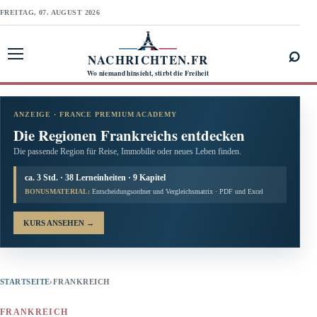
FREITAG, 07. AUGUST 2026
⌕
NACHRICHTEN.FR
Menü öffnen
Wo niemand hinsieht, stirbt die Freiheit
ANZEIGE · FRANCE PREMIUM ACADEMY
Die Regionen Frankreichs entdecken
Die passende Region für Reise, Immobilie oder neues Leben finden.
ca. 3 Std. · 38 Lerneinheiten · 9 Kapitel
BONUSMATERIAL:
Entscheidungsordner und Vergleichsmatrix · PDF und Excel
KURS ANSEHEN
→
STARTSEITE
›
FRANKREICH
FRANKREICH