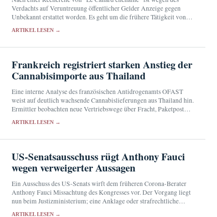
Verdachts auf Veruntreuung öffentlicher Gelder Anzeige gegen
Unbekannt erstattet worden. Es geht um die frühere Tätigkeit von
Bally Bagayoko bei der RATP und sein…
ARTIKEL LESEN →
Frankreich registriert starken Anstieg der
Cannabisimporte aus Thailand
Eine interne Analyse des französischen Antidrogenamts OFAST
weist auf deutlich wachsende Cannabislieferungen aus Thailand hin.
Ermittler beobachten neue Vertriebswege über Fracht, Paketpost
und Kuriere.
ARTIKEL LESEN →
US-Senatsausschuss rügt Anthony Fauci
wegen verweigerter Aussagen
Ein Ausschuss des US-Senats wirft dem früheren Corona-Berater
Anthony Fauci Missachtung des Kongresses vor. Der Vorgang liegt
nun beim Justizministerium; eine Anklage oder strafrechtliche
Verurteilung gibt es bislang nicht.
ARTIKEL LESEN →