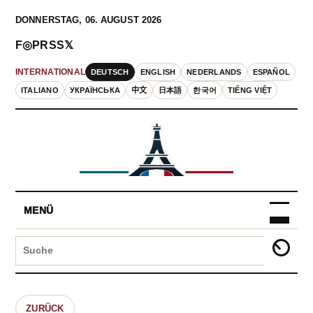
DONNERSTAG, 06. AUGUST 2026
F
◎
P
RSS
𝕏
DEUTSCH
ENGLISH
NEDERLANDS
ESPAÑOL
INTERNATIONAL
ITALIANO
УКРАЇНСЬКА
中文
日本語
한국어
TIẾNG VIỆT
MENÜ
ZURÜCK