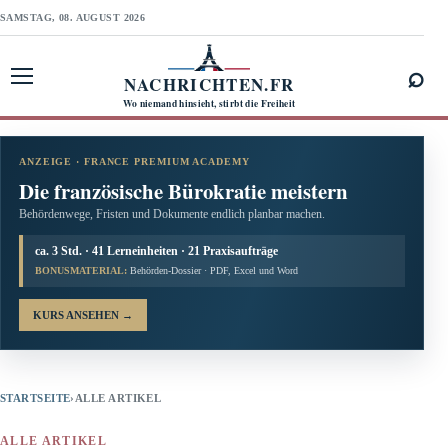
SAMSTAG, 08. AUGUST 2026
⌕
NACHRICHTEN.FR
Menü öffnen
Wo niemand hinsieht, stirbt die Freiheit
ANZEIGE · FRANCE PREMIUM ACADEMY
Die französische Bürokratie meistern
Behördenwege, Fristen und Dokumente endlich planbar machen.
ca. 3 Std. · 41 Lerneinheiten · 21 Praxisaufträge
BONUSMATERIAL:
Behörden-Dossier · PDF, Excel und Word
KURS ANSEHEN
→
STARTSEITE
›
ALLE ARTIKEL
ALLE ARTIKEL