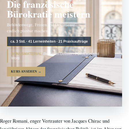
Die französische
Bürokratie meistern
Behördenwege, Fristen und Dokumente
endlich planbar machen.
ca. 3 Std. · 41 Lerneinheiten · 21 Praxisaufträge
BONUSMATERIAL:
Behörden-Dossier · PDF, Excel und
Word
KURS ANSEHEN
→
Roger Romani, enger Vertrauter von Jacques Chirac und
langjähriger Akteur der französischen Politik, ist im Alter von