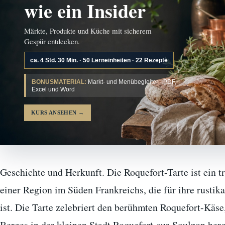
wie ein Insider
Märkte, Produkte und Küche mit sicherem
Gespür entdecken.
ca. 4 Std. 30 Min. · 50 Lerneinheiten · 22 Rezepte
BONUSMATERIAL:
Markt- und Menübegleiter · PDF,
Excel und Word
KURS ANSEHEN
→
Geschichte und Herkunft. Die Roquefort-Tarte ist ein t
einer Region im Süden Frankreichs, die für ihre rusti
ist. Die Tarte zelebriert den berühmten Roquefort-Käs
Berges in der kleinen Stadt Roquefort-sur-Soulzon herg