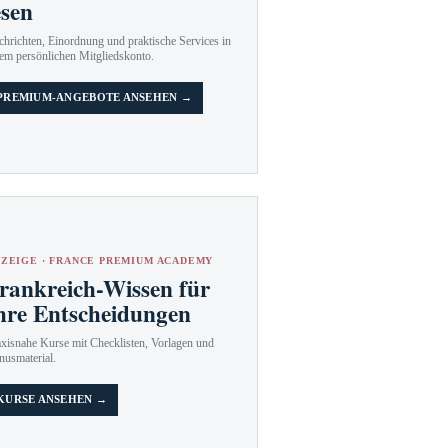
esen
hrichten, Einordnung und praktische Services in
em persönlichen Mitgliedskonto.
PREMIUM-ANGEBOTE ANSEHEN →
ZEIGE · FRANCE PREMIUM ACADEMY
rankreich-Wissen für
hre Entscheidungen
axisnahe Kurse mit Checklisten, Vorlagen und
nusmaterial.
KURSE ANSEHEN →