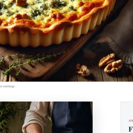
ts einfängt.
AN
F