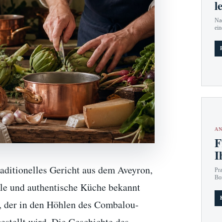
l
Nac
ein
AN
F
I
raditionelles Gericht aus dem Aveyron,
Pr
Bo
kale und authentische Küche bekannt
e, der in den Höhlen des Combalou-
estellt wird. Die Geschichte des