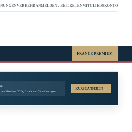
RNUNGEN
VERKEHR
ANMELDEN / BEITRETEN
MITGLIEDSKONTO
FRANCE PREMIUM
in.
KURSE ANSEHEN
→
ie editierbare PDF-, Excel- und Word-Vorlagen