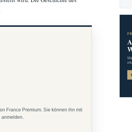
…
F
A
W
Mit
erh
von France Premium. Sie können ihn mit
g anmelden.