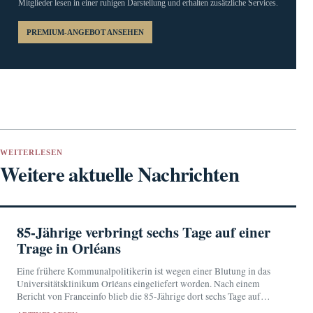
Mitglieder lesen in einer ruhigen Darstellung und erhalten zusätzliche Services.
PREMIUM-ANGEBOT ANSEHEN
WEITERLESEN
Weitere aktuelle Nachrichten
85-Jährige verbringt sechs Tage auf einer
Trage in Orléans
Eine frühere Kommunalpolitikerin ist wegen einer Blutung in das
Universitätsklinikum Orléans eingeliefert worden. Nach einem
Bericht von Franceinfo blieb die 85-Jährige dort sechs Tage auf
einer Trage in der Notaufnahme.