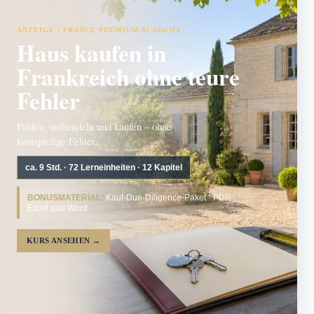
ANZEIGE · FRANCE PREMIUM ACADEMY
Haus kaufen in
Frankreich ohne teure
Fehler
Prüfen, verhandeln und kaufen – ohne
kostspielige Fehler.
ca. 9 Std. · 72 Lerneinheiten · 12 Kapitel
BONUSMATERIAL:
Kauf-Due-Diligence-Paket · PDF,
Excel und Word
KURS ANSEHEN
→