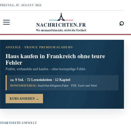
FREITAG, 07. AUGUST 2026
⌕
NACHRICHTEN.FR
Menü öffnen
Wo niemand hinsieht, stirbt die Freiheit
ANZEIGE · FRANCE PREMIUM ACADEMY
Haus kaufen in Frankreich ohne teure
Fehler
Prüfen, verhandeln und kaufen – ohne kostspielige Fehler.
ca. 9 Std. · 72 Lerneinheiten · 12 Kapitel
BONUSMATERIAL:
Kauf-Due-Diligence-Paket · PDF, Excel und Word
KURS ANSEHEN
→
STARTSEITE
›
UMWELT