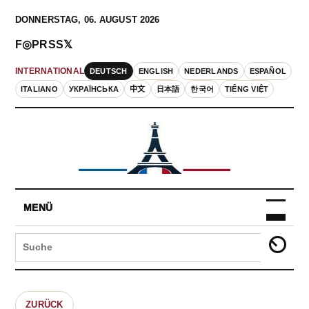
DONNERSTAG, 06. AUGUST 2026
F
◎
P
RSS
𝕏
DEUTSCH
ENGLISH
NEDERLANDS
ESPAÑOL
INTERNATIONAL
ITALIANO
УКРАЇНСЬКА
中文
日本語
한국어
TIẾNG VIỆT
MENÜ
ZURÜCK