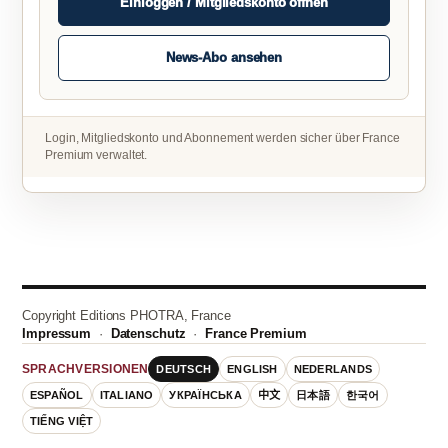
Einloggen / Mitgliedskonto öffnen
News-Abo ansehen
Login, Mitgliedskonto und Abonnement werden sicher über France
Premium verwaltet.
Copyright Editions PHOTRA, France
Impressum
·
Datenschutz
·
France Premium
DEUTSCH
ENGLISH
NEDERLANDS
SPRACHVERSIONEN
ESPAÑOL
ITALIANO
УКРАЇНСЬКА
中文
日本語
한국어
TIẾNG VIỆT