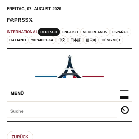
FREITAG, 07. AUGUST 2026
F
◎
P
RSS
𝕏
DEUTSCH
ENGLISH
NEDERLANDS
ESPAÑOL
INTERNATIONAL
ITALIANO
УКРАЇНСЬКА
中文
日本語
한국어
TIẾNG VIỆT
MENÜ
ZURÜCK