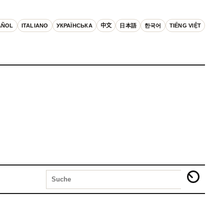
AÑOL
ITALIANO
УКРАЇНСЬКА
中文
日本語
한국어
TIẾNG VIỆT