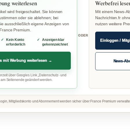
bung weiterlesen
Werbefrei lese
ikel wird freigeschaltet. Sie können
Mit einem News-Ab
stimmen oder sie ablehnen; bei
Nachrichten.fr ohn
e ausschließlich eigene Anzeigen von
nutzen weitere Pr
 France Premium.
ODER
Kein Konto
Anzeigen klar
Einloggen / Mitg
erforderlich
gekennzeichnet
s mit Werbung weiterlesen →
News-Ab
erzeit über Googles Link „Datenschutz- und
“ am Seitenende geändert werden.
ogin, Mitgliedskonto und Abonnement werden sicher über France Premium verwalte