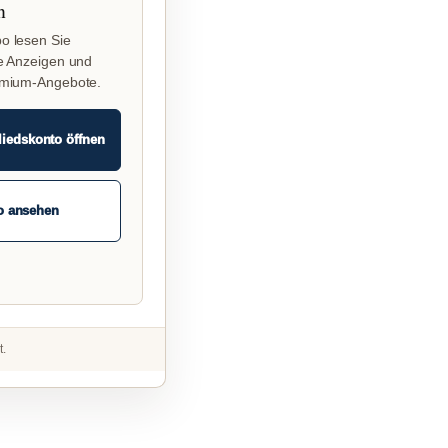
n
o lesen Sie
e Anzeigen und
emium-Angebote.
liedskonto öffnen
o ansehen
t.