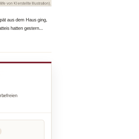
ilfe von KI erstellte Illustration).
spät aus dem Haus ging,
eis hatten gestern...
befreien