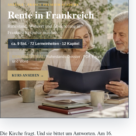
ANZEIGE · FRANCE PREMIUM ACADEMY
Rente in Frankreich
Ruhestand, Wohnort und Absicherung in
Frankreich planbar machen.
ca. 9 Std. · 72 Lerneinheiten · 12 Kapitel
BONUSMATERIAL:
Ruhestands-Dossier · PDF, Excel
und Word
KURS ANSEHEN
→
Die Kirche fragt. Und sie bittet um Antworten. Am 16.