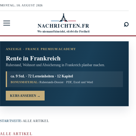
MONTAG, 10. AUGUST 2026
⌕
NACHRICHTEN.FR
Menü öffnen
Wo niemand hinsieht, stirbt die Freiheit
ANZEIGE · FRANCE PREMIUM ACADEMY
Rente in Frankreich
Ruhestand, Wohnort und Absicherung in Frankreich planbar machen.
ca. 9 Std. · 72 Lerneinheiten · 12 Kapitel
BONUSMATERIAL:
Ruhestands-Dossier · PDF, Excel und Word
KURS ANSEHEN
→
STARTSEITE
›
ALLE ARTIKEL
ALLE ARTIKEL