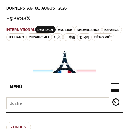
DONNERSTAG, 06. AUGUST 2026
F
◎
P
RSS
𝕏
DEUTSCH
ENGLISH
NEDERLANDS
ESPAÑOL
INTERNATIONAL
ITALIANO
УКРАЇНСЬКА
中文
日本語
한국어
TIẾNG VIỆT
MENÜ
ZURÜCK