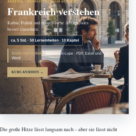
ANZEIGE · FRANCE PREMIUM ACADEMY
Frankreich verstehen
Kultur, Politik und französische Alltagscodes
besser einordnen.
ca. 5 Std. · 50 Lerneinheiten · 10 Kapitel
BONUSMATERIAL:
Frankreich-Lupe · PDF, Excel und
Word
KURS ANSEHEN
→
Die große Hitze lässt langsam nach – aber sie lässt nicht