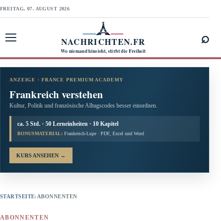
FREITAG, 07. AUGUST 2026
⌕
NACHRICHTEN.FR
Menü öffnen
Wo niemand hinsieht, stirbt die Freiheit
ANZEIGE · FRANCE PREMIUM ACADEMY
Frankreich verstehen
Kultur, Politik und französische Alltagscodes besser einordnen.
ca. 5 Std. · 50 Lerneinheiten · 10 Kapitel
BONUSMATERIAL:
Frankreich-Lupe · PDF, Excel und Word
KURS ANSEHEN
→
STARTSEITE
›
ABONNENTEN
ABONNENTEN