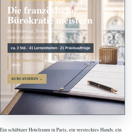
ANZEIGE · FRANCE PREMIUM ACADEMY
Die französische
Bürokratie meistern
Behördenwege, Fristen und Dokumente
endlich planbar machen.
ca. 3 Std. · 41 Lerneinheiten · 21 Praxisaufträge
BONUSMATERIAL:
Behörden-Dossier · PDF, Excel und
Word
KURS ANSEHEN
→
Ein schäbiger Hotelraum in Paris, ein verstecktes Handy, ein