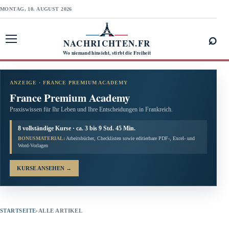
MONTAG, 10. AUGUST 2026
⌕
NACHRICHTEN.FR
Menü öffnen
Wo niemand hinsieht, stirbt die Freiheit
ANZEIGE · FRANCE PREMIUM ACADEMY
France Premium Academy
Praxiswissen für Ihr Leben und Ihre Entscheidungen in Frankreich.
8 vollständige Kurse · ca. 3 bis 9 Std. 45 Min.
BONUSMATERIAL:
Arbeitsbücher, Checklisten sowie editierbare PDF-, Excel- und
Word-Vorlagen
KURSE ANSEHEN
→
STARTSEITE
›
ALLE ARTIKEL