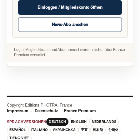
Einloggen / Mitgliedskonto öffnen
News-Abo ansehen
Login, Mitgliedskonto und Abonnement werden sicher über France
Premium verwaltet.
Copyright Editions PHOTRA, France
Impressum
·
Datenschutz
·
France Premium
DEUTSCH
ENGLISH
NEDERLANDS
SPRACHVERSIONEN
ESPAÑOL
ITALIANO
УКРАЇНСЬКА
中文
日本語
한국어
TIẾNG VIỆT