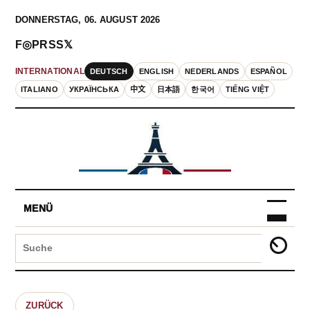
DONNERSTAG, 06. AUGUST 2026
F
◎
P
RSS
𝕏
DEUTSCH
ENGLISH
NEDERLANDS
ESPAÑOL
INTERNATIONAL
ITALIANO
УКРАЇНСЬКА
中文
日本語
한국어
TIẾNG VIỆT
MENÜ
ZURÜCK